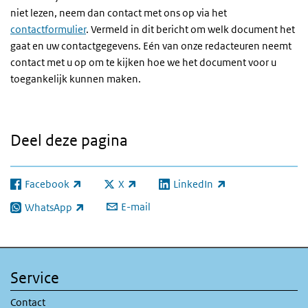
niet lezen, neem dan contact met ons op via het
contactformulier
. Vermeld in dit bericht om welk document het
gaat en uw contactgegevens. Eén van onze redacteuren neemt
contact met u op om te kijken hoe we het document voor u
toegankelijk kunnen maken.
Deel deze pagina
Facebook
X
LinkedIn
(externe link)
(externe link)
(externe link)
E-mail
WhatsApp
(externe link)
Service
Contact