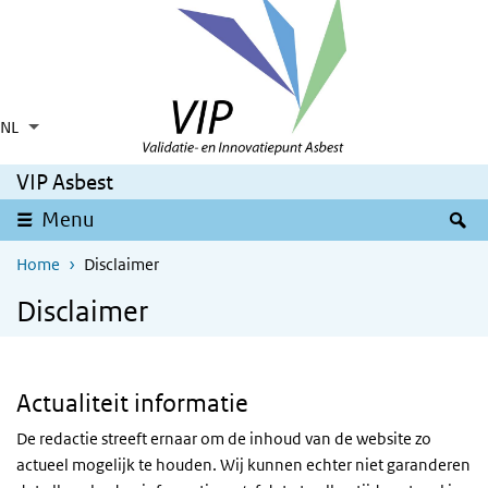
Overslaan en naar de inhoud gaan
Direct naar de hoofdnavigatie
NL
Taalkeuze
Ingeklapt
Aanvullende acties weergeven
VIP Asbest
Z
Menu
Home
Disclaimer
Disclaimer
Actualiteit informatie
De redactie streeft ernaar om de inhoud van de website zo
actueel mogelijk te houden. Wij kunnen echter niet garanderen