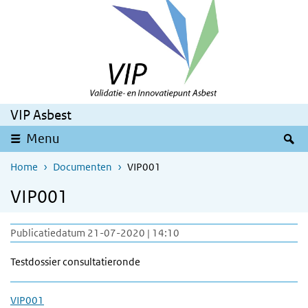
Overslaan en naar de inhoud gaan
Direct naar de hoofdnavigatie
VIP Asbest
Z
Menu
Home
Documenten
VIP001
VIP001
Publicatiedatum 21-07-2020 | 14:10
Testdossier consultatieronde
VIP001