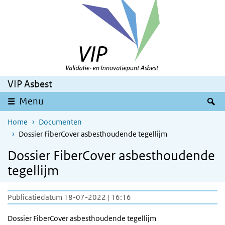
Overslaan en naar de inhoud gaan
Direct naar de hoofdnavigatie
VIP Asbest
Z
Menu
Home
Documenten
Dossier FiberCover asbesthoudende tegellijm
Dossier FiberCover asbesthoudende
tegellijm
Publicatiedatum 18-07-2022 | 16:16
Dossier FiberCover asbesthoudende tegellijm