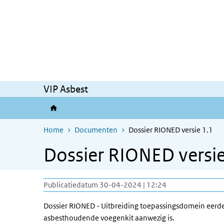
Overslaan en naar de inhoud gaan
Direct naar de hoofdnavigatie
VIP Asbest
Home
Documenten
Dossier RIONED versie 1.1
Dossier RIONED versie
Publicatiedatum 30-04-2024 | 12:24
Dossier
RIONED - Uitbreiding toepassingsdomein eerder
asbesthoudende voegenkit aanwezig is.