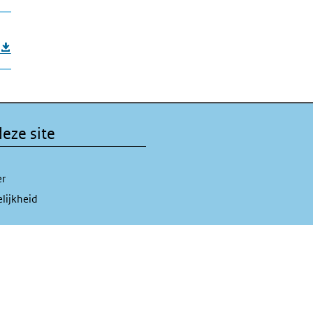
eze site
er
lijkheid