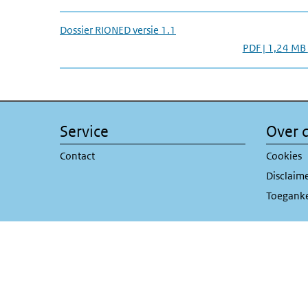
Dossier RIONED versie 1.1
PDF | 1,24 MB
Service
Over d
Contact
Cookies
Disclaim
Toeganke