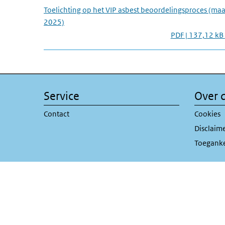
Toelichting op het VIP asbest beoordelingsproces (maa
2025)
PDF | 137,12 kB
Service
Over d
Contact
Cookies
Disclaim
Toeganke