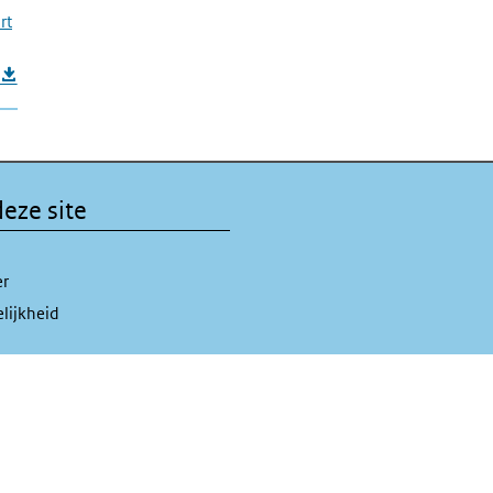
rt
eze site
er
lijkheid