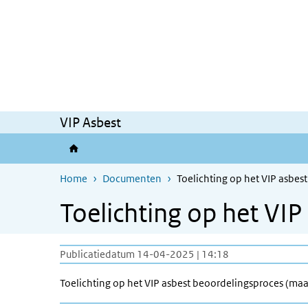
Overslaan en naar de inhoud gaan
Direct naar de hoofdnavigatie
VIP Asbest
Home
Documenten
Toelichting op het VIP asbes
Toelichting op het VI
Publicatiedatum 14-04-2025 | 14:18
Toelichting op het VIP asbest beoordelingsproces (ma