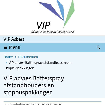
Overslaan en naar de inhoud gaan
Direct naar de hoofdnavigatie
VIP Asbest
Z
Menu
Home
Documenten
VIP advies Batterspray afstandhouders en
stopbuspakkingen
VIP advies Batterspray
afstandhouders en
stopbuspakkingen
Publicatiedatum 22-03-2021 | 14:39