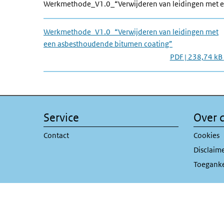
Werkmethode_V1.0_“Verwijderen van leidingen met e
Werkmethode_V1.0_“Verwijderen van leidingen met
een asbesthoudende bitumen coating”
PDF | 238,74 kB
Service
Over d
Contact
Cookies
Disclaim
Toeganke