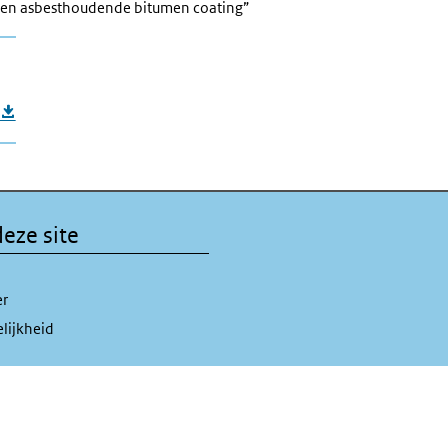
en asbesthoudende bitumen coating”
eze site
er
lijkheid