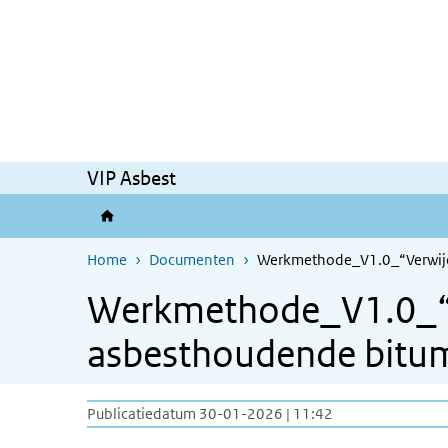
Overslaan en naar de inhoud gaan
Direct naar de hoofdnavigatie
VIP Asbest
Home
Documenten
Werkmethode_V1.0_“Verwijd
Werkmethode_V1.0_“V
asbesthoudende bitum
Publicatiedatum 30-01-2026 | 11:42