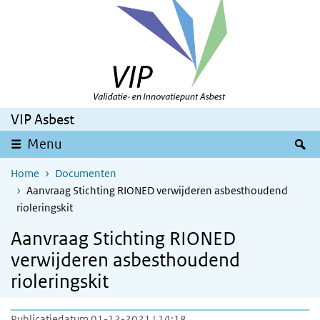
Overslaan en naar de inhoud gaan
Direct naar de hoofdnavigatie
VIP Asbest
Z
Menu
Home
Documenten
Aanvraag Stichting RIONED verwijderen asbesthoudend
rioleringskit
Aanvraag Stichting RIONED
verwijderen asbesthoudend
rioleringskit
Publicatiedatum 01-12-2021 | 14:18