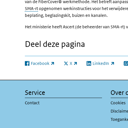
van de FiberCover® werkmethode. Het betreft aanpassin
SMA-rt
opgenomen werkinstructies voor het verwijde
beplating, beglazingskit, buizen en kanalen.
Het ministerie heeft Ascert (de beheerder van SMA-rt)
Deel deze pagina
Facebook
X
LinkedIn
(externe link)
(externe link)
(externe link)
(e
Service
Over d
Contact
Cookies
Disclaim
Toeganke