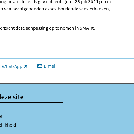
gen van de reeds gevalideerde (d.d. 28 juli 2021) en in
ren van hechtgebonden asbesthoudende vensterbanken,
 verzocht deze aanpassing op te nemen in SMA-rt.
E-mail
WhatsApp
xterne link)
eze site
er
lijkheid