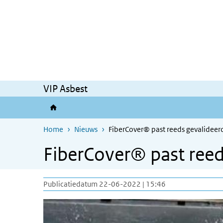
Overslaan en naar de inhoud gaan
Direct naar de hoofdnavigatie
VIP Asbest
Home
Nieuws
FiberCover® past reeds gevalideer
FiberCover® past reed
Publicatiedatum 22-06-2022 | 15:46