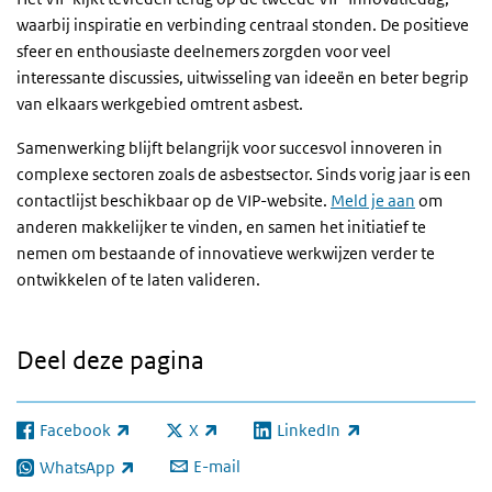
waarbij inspiratie en verbinding centraal stonden. De positieve
sfeer en enthousiaste deelnemers zorgden voor veel
interessante discussies, uitwisseling van ideeën en beter begrip
van elkaars werkgebied omtrent asbest.
Samenwerking blijft belangrijk voor succesvol innoveren in
complexe sectoren zoals de asbestsector. Sinds vorig jaar is een
contactlijst beschikbaar op de VIP-website.
Meld je aan
om
anderen makkelijker te vinden, en samen het initiatief te
nemen om bestaande of innovatieve werkwijzen verder te
ontwikkelen of te laten valideren.
Deel deze pagina
Facebook
X
LinkedIn
(externe link)
(externe link)
(externe link)
E-mail
WhatsApp
(externe link)