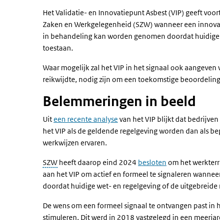
Het Validatie- en Innovatiepunt Asbest (VIP) geeft voor
Zaken en Werkgelegenheid (SZW) wanneer een innovatie
in behandeling kan worden genomen doordat huidige wet
toestaan.
Waar mogelijk zal het VIP in het signaal ook aangeven 
reikwijdte, nodig zijn om een toekomstige beoordelin
Belemmeringen in beeld
Uit
een recente analyse
van het VIP blijkt dat bedrijve
het VIP als de geldende regelgeving worden dan als be
werkwijzen ervaren.
SZW
heeft daarop eind 2024
besloten
om het werkterre
aan het VIP om actief en formeel te signaleren wanne
doordat huidige wet- en regelgeving of de uitgebreide r
De wens om een formeel signaal te ontvangen past in h
stimuleren. Dit werd in 2018 vastgelegd in een meerjar