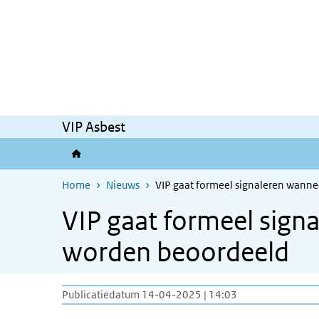
Overslaan en naar de inhoud gaan
Direct naar de hoofdnavigatie
VIP Asbest
Home
Nieuws
VIP gaat formeel signaleren wann
VIP gaat formeel sign
worden beoordeeld
Publicatiedatum 14-04-2025 | 14:03