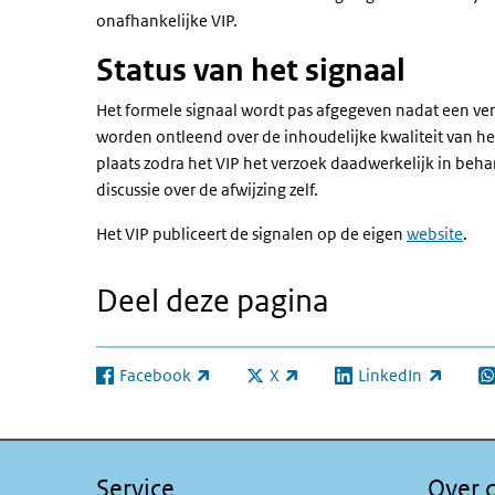
onafhankelijke VIP.
Status van het signaal
Het formele signaal wordt pas afgegeven nadat een ve
worden ontleend over de inhoudelijke kwaliteit van he
plaats zodra het VIP het verzoek daadwerkelijk in be
discussie over de afwijzing zelf.
Het VIP publiceert de signalen op de eigen
website
.
Deel deze pagina
Facebook
X
LinkedIn
(externe link)
(externe link)
(externe link)
(e
Service
Over d