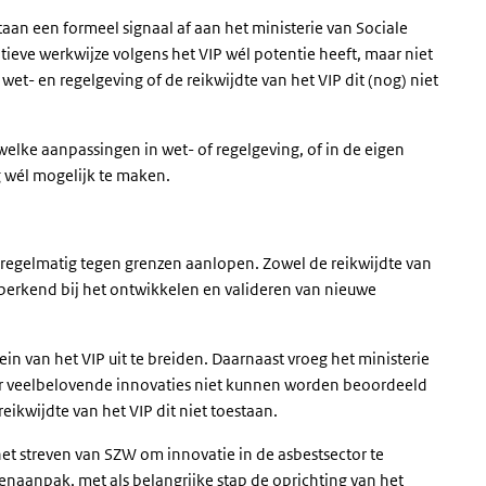
taan een formeel signaal af aan het ministerie van Sociale
ve werkwijze volgens het VIP wél potentie heeft, maar niet
- en regelgeving of de reikwijdte van het VIP dit (nog) niet
welke aanpassingen in wet- of regelgeving, of in de eigen
g wél mogelijk te maken.
n regelmatig tegen grenzen aanlopen. Zowel de reikwijdte van
perkend bij het ontwikkelen en valideren van nieuwe
in van het VIP uit te breiden. Daarnaast vroeg het ministerie
er veelbelovende innovaties niet kunnen worden beoordeeld
eikwijdte van het VIP dit niet toestaan.
et streven van SZW om innovatie in de asbestsector te
enaanpak, met als belangrijke stap de oprichting van het