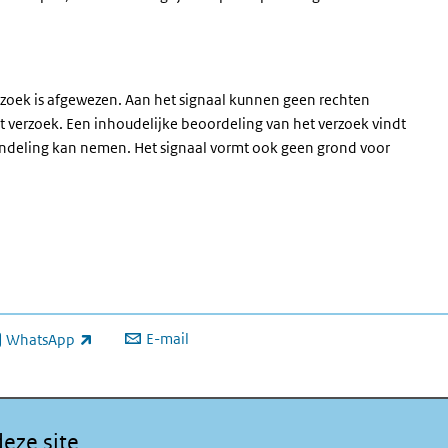
rzoek is afgewezen. Aan het signaal kunnen geen rechten
t verzoek. Een inhoudelijke beoordeling van het verzoek vindt
handeling kan nemen. Het signaal vormt ook geen grond voor
E-mail
WhatsApp
xterne link)
eze site